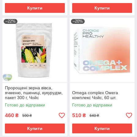
Купити
Купити
–22%
–20%
Пророщені зерна вівса,
ячменю, пшениці, кукурудзи,
Omega complex Омега
пакет 300 г, Чойс
комплекс Чойс, 60 шт.
Готово до відправки
Готово до відправки
460
510
₴
₴
590 ₴
640 ₴
Купити
Купити