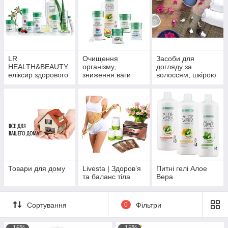
LR
Очищення
Засоби для
HEALTH&BEAUTY
організму,
догляду за
еліксир здорового
зниження ваги
волоссям, шкірою
життя
обличчя та тіла
Товари для дому
Livesta | Здоров’я
Питні гелі Алое
та баланс тіла
Вера
Сортування
0
Фільтри
–16%
–15%