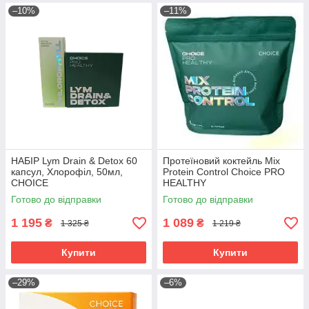
–10%
–11%
НАБІР Lym Drain & Detox 60
Протеїновий коктейль Mix
капсул, Хлорофіл, 50мл,
Protein Control Choice PRO
CHOICE
HEALTHY
Готово до відправки
Готово до відправки
1 195
1 089
₴
₴
1 325 ₴
1 219 ₴
Купити
Купити
–29%
–6%