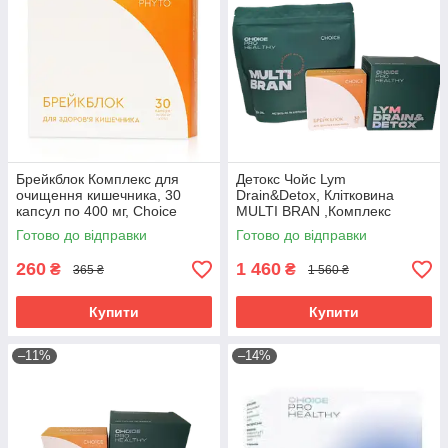
Брейкблок Комплекс для
Детокс Чойс Lym
очищення кишечника, 30
Drain&Detox, Клітковина
капсул по 400 мг, Choice
MULTI BRAN ,Комплекс
Брейкблок
Готово до відправки
Готово до відправки
260
1 460
₴
₴
365 ₴
1 560 ₴
Купити
Купити
–11%
–14%