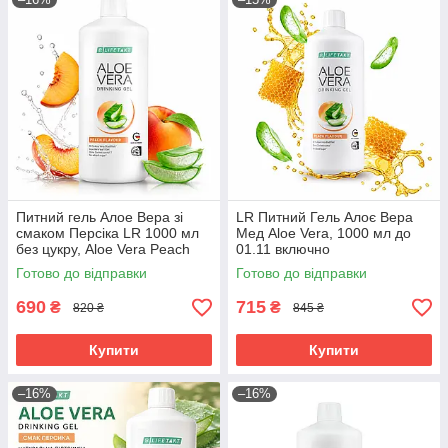
Питний гель Алое Вера зі
LR Питний Гель Алоє Вера
смаком Персіка LR 1000 мл
Мед Aloe Vera, 1000 мл до
без цукру, Aloe Vera Peach
01.11 включно
для комфорту травлення
Готово до відправки
Готово до відправки
,1000 мл
690
715
₴
₴
820 ₴
845 ₴
Купити
Купити
–16%
–16%