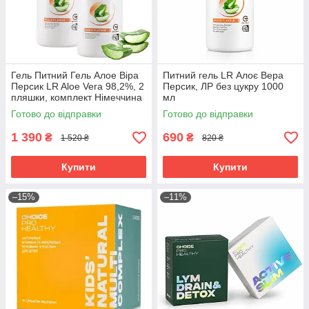
Гель Питний Гель Алое Віра
Питний гель LR Алоє Вера
Персик LR Aloe Vera 98,2%, 2
Персик, ЛР без цукру 1000
пляшки, комплект Німеччина
мл
Готово до відправки
Готово до відправки
1 390
690
₴
₴
1 520 ₴
820 ₴
Купити
Купити
–15%
–11%