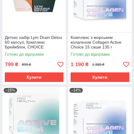
Детокс набір Lym Drain Detox
Комплекс з морським
60 капсул, Комплекс
колагеном Collagen Active
Брейкблок, CHOICE
Choice 15 саше 135 г
Готово до відправки
Готово до відправки
799
1 190
₴
₴
899 ₴
1 380 ₴
Купити
Купити
–16%
–14%