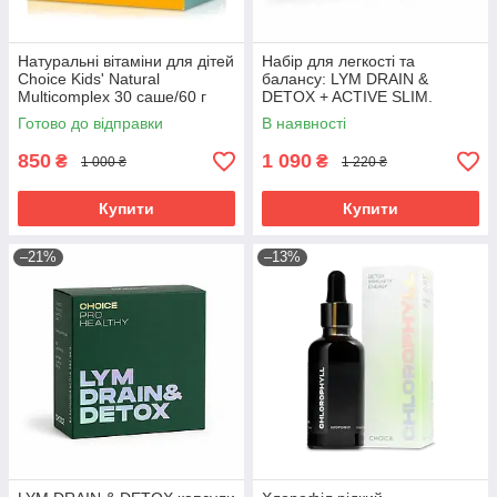
Натуральні вітаміни для дітей
Набір для легкості та
Choice Kids' Natural
балансу: LYM DRAIN &
Multicomplex 30 саше/60 г
DETOX + ACTIVE SLIM.
Choice
Готово до відправки
В наявності
850
1 090
₴
₴
1 000 ₴
1 220 ₴
Купити
Купити
–21%
–13%