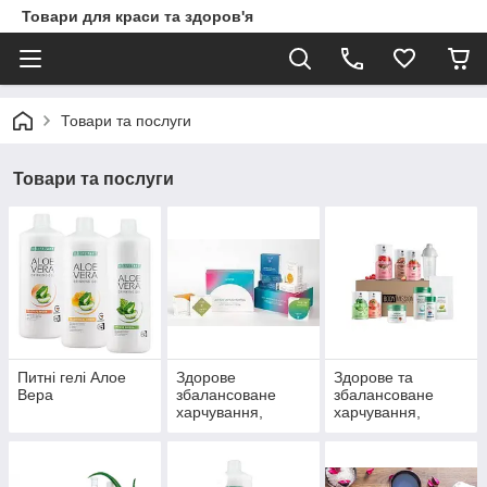
Товари для краси та здоров'я
Товари та послуги
Товари та послуги
Питні гелі Алое
Здорове
Здорове та
Вера
збалансоване
збалансоване
харчування,
харчування,
контроль ваги від
контроль ваги LR
компанії Choice
Figu Active