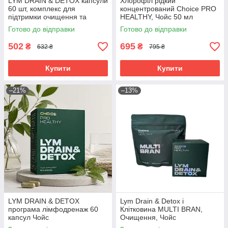
LYM DRAIN & DETOX капсули
Хлорофіл рідкий
60 шт, комплекс для
концентрований Choice PRO
підтримки очищення та
HEALTHY, Чойс 50 мл
обміну речовин, Чойс
Готово до відправки
Готово до відправки
502
695
₴
₴
632 ₴
795 ₴
Купити
Купити
–21%
–13%
LYM DRAIN & DETOX
Lym Drain & Detox і
програма лімфодренаж 60
Клітковина MULTI BRAN,
капсул Чойс
Очищення, Чойс