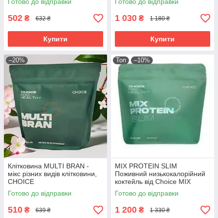
Готово до відправки
Готово до відправки
502
1 030
₴
₴
632 ₴
1 180 ₴
Купити
Купити
–20%
Топ
–10%
Клітковина MULTI BRAN -
MIX PROTEIN SLIM
мікс різних видів клітковини,
Поживний низькокалорійний
CHOICE
коктейль від Choice MIX
PROTEIN SLIM
Готово до відправки
Готово до відправки
510
1 200
₴
₴
639 ₴
1 330 ₴