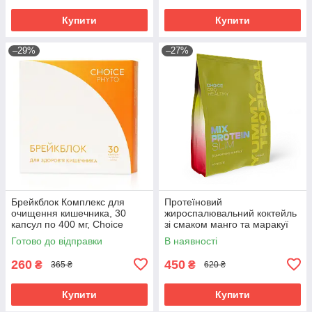
Купити
Купити
–29%
–27%
Брейкблок Комплекс для
Протеїновий
очищення кишечника, 30
жироспалювальний коктейль
капсул по 400 мг, Choice
зі смаком манго та маракуї
Чойс (5 порцій) MIX PROTEIN
Готово до відправки
В наявності
SLIM YUMMY TROPIC
260
450
₴
₴
365 ₴
620 ₴
Купити
Купити