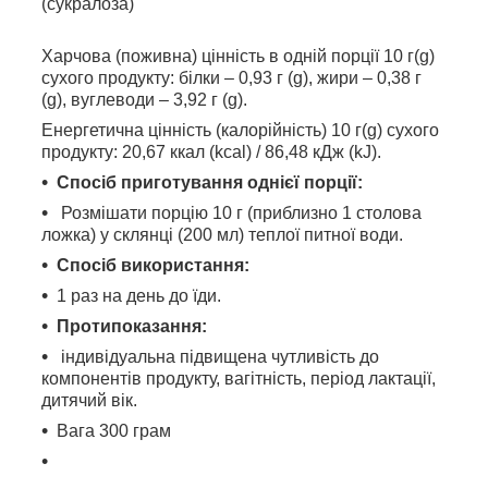
(сукралоза)
Харчова (поживна) цінність в одній порції 10 г(g)
сухого продукту: білки – 0,93 г (g), жири – 0,38 г
(g), вуглеводи – 3,92 г (g).
Енергетична цінність (калорійність) 10 г(g) сухого
продукту: 20,67 ккал (kcal) / 86,48 кДж (kJ).
Спосіб приготування однієї порції:
Розмішати порцію 10 г (приблизно 1 столова
ложка) у склянці (200 мл) теплої питної води.
Спосіб використання:
1 раз на день до їди.
Протипоказання:
індивідуальна підвищена чутливість до
компонентів продукту, вагітність, період лактації,
дитячий вік.
Вага 300 грам