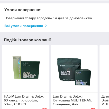
Умови повернення
Повернення товару впродовж 14 днів за домовленістю
Всі умови повернення
Подібні товари компанії
НАБІР Lym Drain & Detox
Lym Drain & Detox і
Дето
60 капсул, Хлорофіл,
Клітковина MULTI BRAN,
Drai
50мл, CHOICE
Очищення, Чойс
MUL
Брей