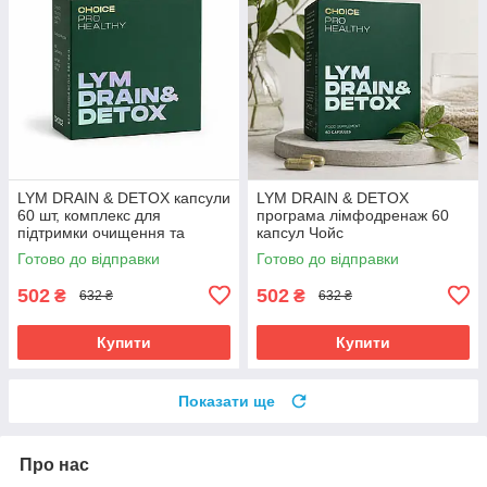
LYM DRAIN & DETOX капсули
LYM DRAIN & DETOX
60 шт, комплекс для
програма лімфодренаж 60
підтримки очищення та
капсул Чойс
обміну речовин, Чойс
Готово до відправки
Готово до відправки
502
502
₴
₴
632 ₴
632 ₴
Купити
Купити
Показати ще
Про нас