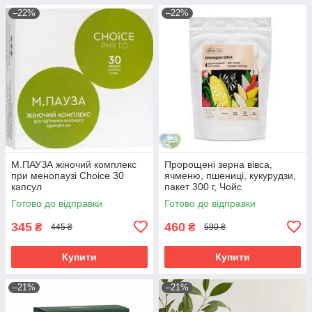
–22%
–22%
М.ПАУЗА жіночий комплекс
Пророщені зерна вівса,
при менопаузі Choice 30
ячменю, пшениці, кукурудзи,
капсул
пакет 300 г, Чойс
Готово до відправки
Готово до відправки
345
460
₴
₴
445 ₴
590 ₴
Купити
Купити
–21%
–21%