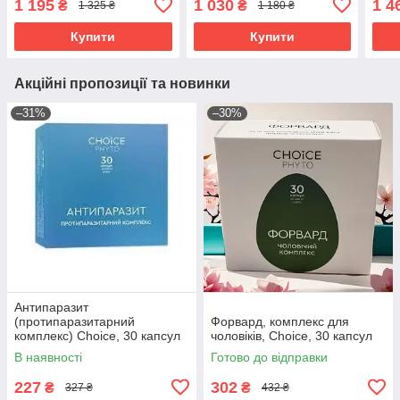
1 195
1 030
1 4
₴
₴
1 325 ₴
1 180 ₴
Купити
Купити
Акційні пропозиції та новинки
–31%
–30%
Антипаразит
(протипаразитарний
Форвард, комплекс для
комплекс) Choice, 30 капсул
чоловіків, Choice, 30 капсул
В наявності
Готово до відправки
227
302
₴
₴
327 ₴
432 ₴