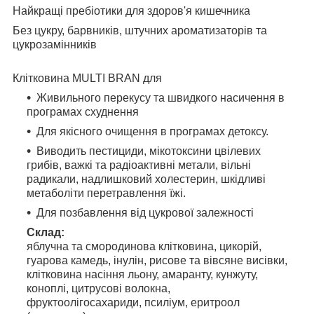
Найкращі пребіотики для здоров'я кишечника
Без цукру, барвників, штучних ароматизаторів та
цукрозамінників
Клітковина MULTI BRAN для
Живильного перекусу та швидкого насичення в
програмах схуднення
Для якісного очищення в програмах детоксу.
Виводить пестициди, мікотоксини цвілевих
грибів, важкі та радіоактивні метали, вільні
радикали, надлишковий холестерин, шкідливі
метаболіти перетравлення їжі.
Для позбавлення від цукрової залежності
Склад:
яблучна та смородинова клітковина, цикорій,
гуарова камедь, інулін, рисове та вівсяне висівки,
клітковина насіння льону, амаранту, кунжуту,
коноплі, цитрусові волокна,
фруктоолігосахариди, псиліум, еритроол