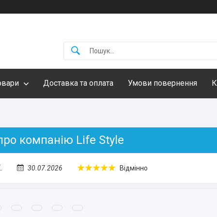
овари
Доставка та оплата
Умови повернення
К
про компанію Life Style
.
30.07.2026
Відмінно