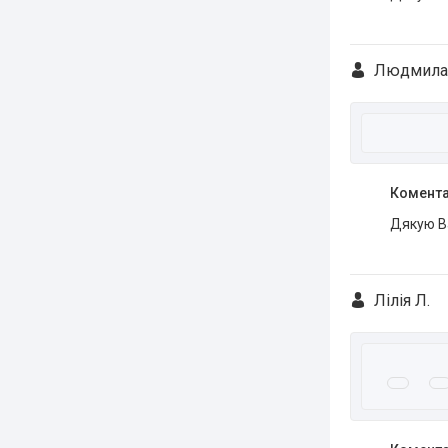
Людмила
Комента
Дякую Ва
Лілія Л.