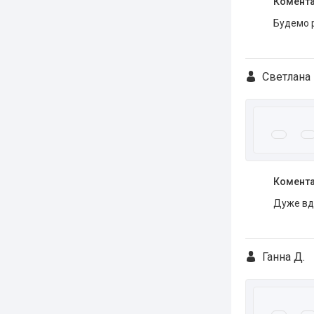
Комента
Будемо р
Светлана 
Комента
Дуже вдя
Ганна Д.