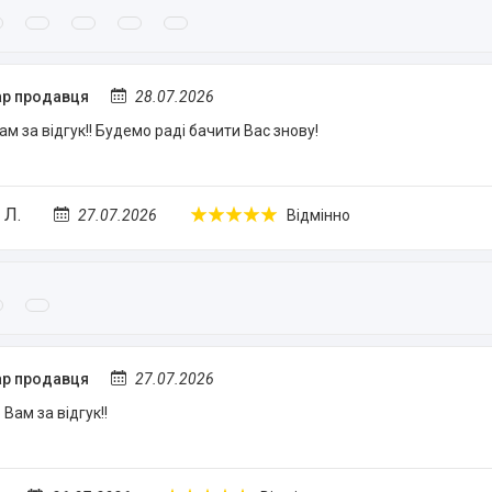
р продавця
28.07.2026
ам за відгук!! Будемо раді бачити Вас знову!
 Л.
27.07.2026
Відмінно
р продавця
27.07.2026
Вам за відгук!!