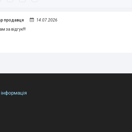
р продавця
14.07.2026
м за відгук!!!
 інформація