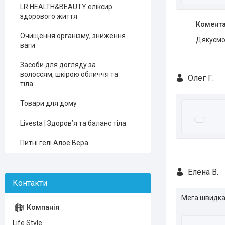
LR HEALTH&BEAUTY еліксир
здорового життя
Комента
Очищення організму, зниження
Дякуємо 
ваги
Засоби для догляду за
волоссям, шкірою обличчя та
Олег Г.
тіла
Товари для дому
Livesta | Здоров’я та баланс тіла
Питні гелі Алое Вера
Елена В.
Мега швидка 
Life Style