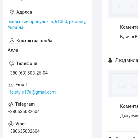
Іжевський провулок, 6, 61000, ржавец,
Комента
Україна
Вдячні В
Алла
Людмила
+380 (63) 503-26-04
life.style17a@gmail.com
Комента
+380635032604
Дякуємо 
+380635032604