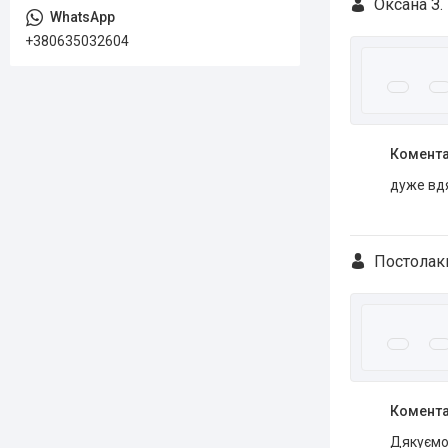
Оксана З.
+380635032604
Комента
дуже вдя
Постолаки
Комента
Дякуємо 