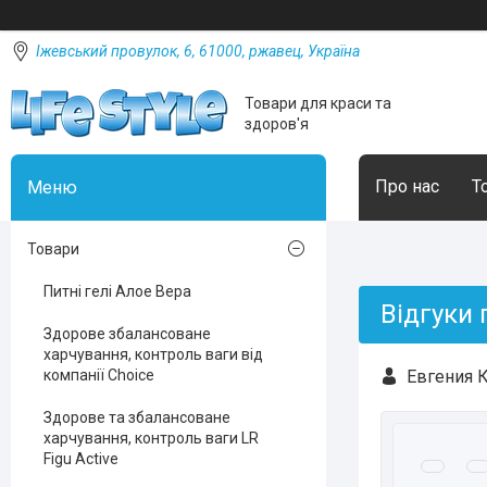
Іжевський провулок, 6, 61000, ржавец, Україна
Товари для краси та
здоров'я
Про нас
Т
Товари
Питні гелі Алое Вера
Відгуки 
Здорове збалансоване
харчування, контроль ваги від
компанії Choice
Евгения К
Здорове та збалансоване
харчування, контроль ваги LR
Figu Active