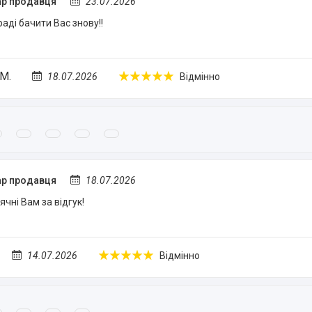
р продавця
23.07.2026
аді бачити Вас знову!!
М.
18.07.2026
Відмінно
р продавця
18.07.2026
чні Вам за відгук!
14.07.2026
Відмінно