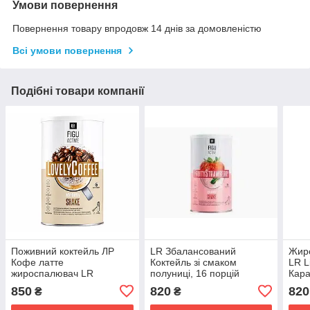
Умови повернення
Повернення товару впродовж 14 днів за домовленістю
Всі умови повернення
Подібні товари компанії
Поживний коктейль ЛР
LR Збалансований
Жир
Кофе латте
Коктейль зі смаком
LR Li
жироспалювач LR
полуниці, 16 порцій
Кара
FiguActive
(Німеччина)
Німе
850
820
820
₴
₴