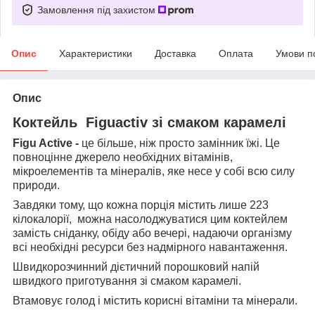
Замовлення під захистом
Опис
Характеристики
Доставка
Оплата
Умови п
Опис
Коктейль Figuactiv зі смаком карамелі
Figu Active -
це більше, ніж просто замінник їжі. Це
повноцінне джерело необхідних вітамінів,
мікроелементів та мінералів, яке несе у собі всю силу
природи.
Завдяки тому, що кожна порція містить лише 223
кілокалорії, можна насолоджуватися цим коктейлем
замість сніданку, обіду або вечері, надаючи організму
всі необхідні ресурси без надмірного навантаження.
Швидкорозчинний дієтичний порошковий напій
швидкого приготування зі смаком карамелі.
Втамовує голод і містить корисні вітаміни та мінерали.