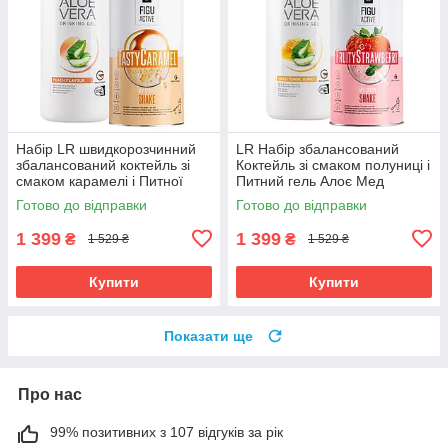
Набір LR швидкорозчинний
LR Набір збалансований
збалансований коктейль зі
Коктейль зі смаком полуниці і
смаком карамелі і Питної
Питний гель Алоє Мед
гель Алое Персик
(Німеччина)
Готово до відправки
Готово до відправки
1 399
1 399
₴
₴
1 529 ₴
1 529 ₴
Купити
Купити
Показати ще
Про нас
99% позитивних з 107 відгуків за рік