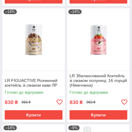
–14%
–14%
LR Збалансований Коктейль
LR FIGUACTIVE Розчинний
зі смаком полуниці, 16 порцій
коктейль зі смаком кави ЛР
(Німеччина)
Готово до відправки
Готово до відправки
830
830
₴
₴
960 ₴
960 ₴
Купити
Купити
–14%
–9%