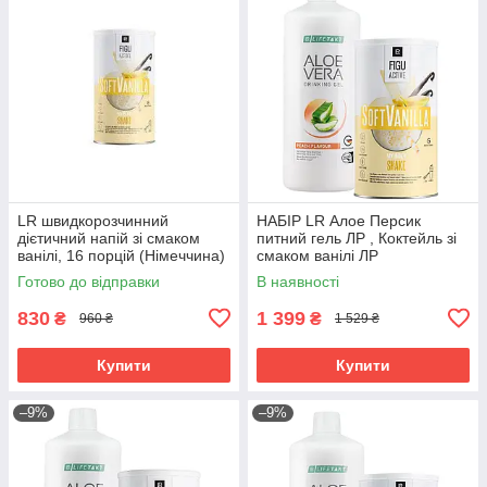
LR швидкорозчинний
НАБІР LR Алое Персик
дієтичний напій зі смаком
питний гель ЛР , Коктейль зі
ванілі, 16 порцій (Німеччина)
смаком ванілі ЛР
Готово до відправки
В наявності
830
1 399
₴
₴
960 ₴
1 529 ₴
Купити
Купити
–9%
–9%