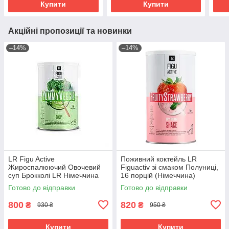
Купити
Купити
Акційні пропозиції та новинки
–14%
–14%
LR Figu Active
Поживний коктейль LR
Жироспалюючий Овочевий
Figuactiv зі смаком Полуниці,
суп Брокколі LR Німеччина
16 порцій (Німеччина)
Готово до відправки
Готово до відправки
800
820
₴
₴
930 ₴
950 ₴
Купити
Купити