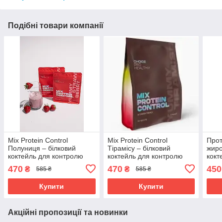
Подібні товари компанії
Mix Protein Control
Mix Protein Control
Прот
Полуниця – білковий
Тірамісу – білковий
жир
коктейль для контролю
коктейль для контролю
кокт
апетиту,5 порцій
апетиту,5 порцій
та м
470
470
450
₴
₴
585 ₴
585 ₴
MIX
YUM
Купити
Купити
Акційні пропозиції та новинки