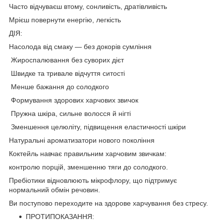
Часто відчуваєш втому, сонливість, дратівливість
Мрієш повернути енергію, легкість
ДІЯ:
Насолода від смаку — без докорів сумління
Жироспалювання без суворих дієт
Швидке та тривале відчуття ситості
Менше бажання до солодкого
Формування здорових харчових звичок
Пружна шкіра, сильне волосся й нігті
Зменшення целюліту, підвищення еластичності шкіри
Натуральні ароматизатори нового покоління
Коктейль навчає правильним харчовим звичкам:
контролю порцій, зменшенню тяги до солодкого.
Пребіотики відновлюють мікрофлору, що підтримує
нормальний обмін речовин.
Ви поступово переходите на здорове харчування без стресу.
ПРОТИПОКАЗАННЯ: