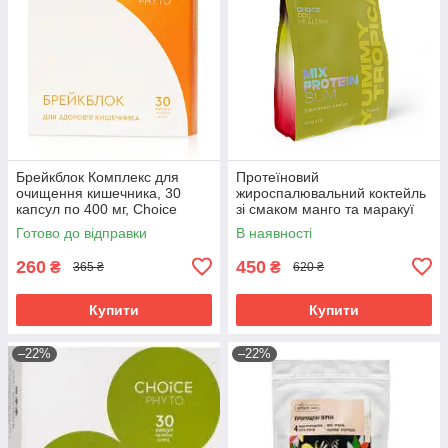
Брейкблок Комплекс для
Протеїновий
очищення кишечника, 30
жироспалювальний коктейль
капсул по 400 мг, Choice
зі смаком манго та маракуї
Чойс (5 порцій) MIX PROTEIN
Готово до відправки
В наявності
SLIM YUMMY TROPIC
260
450
₴
₴
365 ₴
620 ₴
Купити
Купити
–22%
–22%