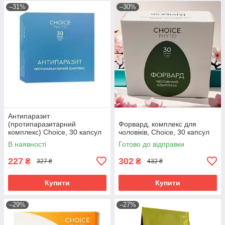
–31%
–30%
Антипаразит
(протипаразитарний
Форвард, комплекс для
комплекс) Choice, 30 капсул
чоловіків, Choice, 30 капсул
В наявності
Готово до відправки
227
302
₴
₴
327 ₴
432 ₴
Купити
Купити
–29%
–27%