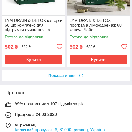
LYM DRAIN & DETOX капсули
LYM DRAIN & DETOX
60 шт, комплекс для
програма лімфодренаж 60
підтримки очищення та
капсул Чойс
обміну речовин, Чойс
Готово до відправки
Готово до відправки
502
502
₴
₴
632 ₴
632 ₴
Купити
Купити
Показати ще
Про нас
99% позитивних з 107 відгуків за рік
Працює з 24.03.2020
м. ржавец
Іжевський провулок, 6, 61000, ржавец, Україна