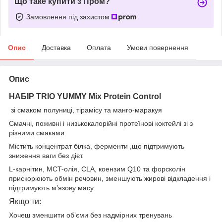
Що таке купити з Пром?
Замовлення під захистом
Опис
Доставка
Оплата
Умови повернення
Опис
НАБІР TRIO YUMMY Mix Protein Control
зі смаком полуниці, тірамісу та манго-маракуя
Смачні, поживні і низькокалорійні протеїнові коктейлі зі з
різними смаками.
Містить концентрат білка, ферменти ,що підтримують
зниження ваги без дієт.
L-карнітин, MCT-олія, CLA, коензим Q10 та форсколін
прискорюють обмін речовин, зменшують жирові відкладення і
підтримують м’язову масу.
Якщо ти:
Хочеш зменшити об’єми без надмірних тренувань