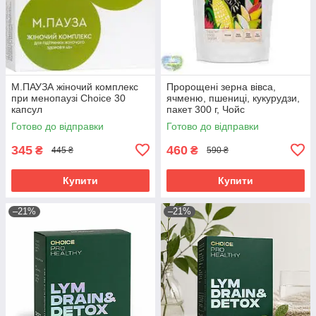
М.ПАУЗА жіночий комплекс
Пророщені зерна вівса,
при менопаузі Choice 30
ячменю, пшениці, кукурудзи,
капсул
пакет 300 г, Чойс
Готово до відправки
Готово до відправки
345
460
₴
₴
445 ₴
590 ₴
Купити
Купити
–21%
–21%