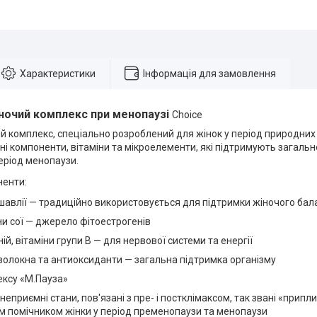
Характеристики
Інформація для замовлення
очий комплекс при менопаузі
Choice
й комплекс, спеціально розроблений для жінок у період природних
ні компоненти, вітаміни та мікроелементи, які підтримують загаль
еріод менопаузи.
ненти:
шавлії — традиційно використовується для підтримки жіночого бал
и сої — джерело фітоестрогенів
ній, вітаміни групи B — для нервової системи та енергії
волокна та антиоксиданти — загальна підтримка організму
ексу «М.Пауза»
неприємні стани, пов'язані з пре- і постклімаксом, так звані «припли
м помічником жінки у період пременопаузи та менопаузи