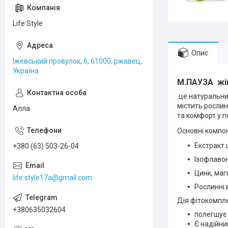
Life Style
Опис
Іжевський провулок, 6, 61000, ржавец,
Україна
М.ПАУЗА жін
це натуральни
містить рослин
Алла
та комфорт у п
Основні компо
Екстракт 
+380 (63) 503-26-04
Ізофлавон
Цинк, маг
life.style17a@gmail.com
Рослинні 
Дія фітокомпл
+380635032604
полегшує 
Є надійни