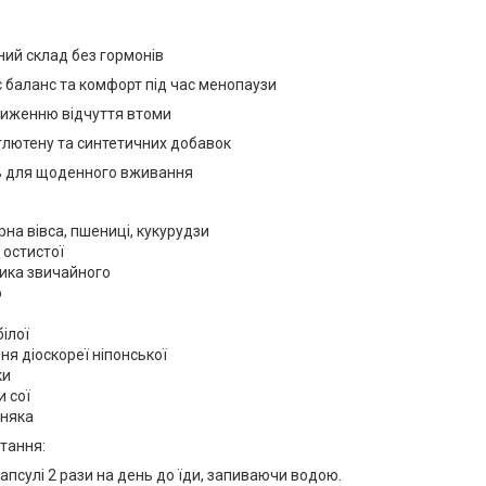
ий склад без гормонів
 баланс та комфорт під час менопаузи
ниженню відчуття втоми
глютену та синтетичних добавок
ь для щоденного вживання
рна вівса, пшениці, кукурудзи
 остистої
ника звичайного
ю
білої
еня діоскореї ніпонської
ки
и сої
тняка
тання:
апсулі 2 рази на день до їди, запиваючи водою.