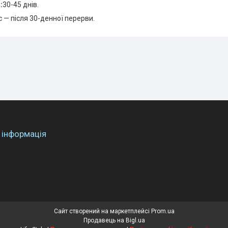
я
:
30-45 днів.
 — після 30-денної перерви.
 інформація
Сайт створений на маркетплейсі
Prom.ua
Продавець на Bigl.ua