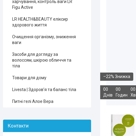
харчування, контроль ваги LR
Figu Active
LR HEALTH&BEAUTY еліксир
здорового життя
Очищення організму, зниження
ваги
Засоби для догляду за
волоссям, шкірою обличчя та
тіла
–22%
Товари для дому
0
0
0
0
0
0
Livesta | Здоров’я та баланс тіла
Днів
Годин
Хв
Питні гелі Алое Вера