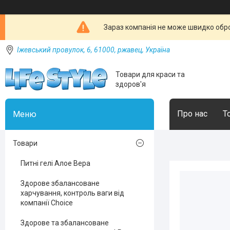
Зараз компанія не може швидко обро
Іжевський провулок, 6, 61000, ржавец, Україна
Товари для краси та
здоров'я
Про нас
Т
Товари
Питні гелі Алое Вера
Здорове збалансоване
харчування, контроль ваги від
компанії Choice
Здорове та збалансоване