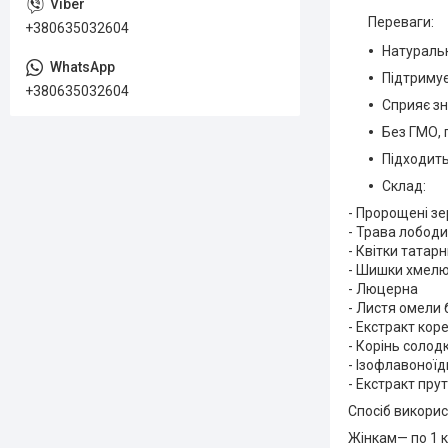
Переваги:
+380635032604
Натуральн
Підтримує
+380635032604
Сприяє з
Без ГМО, 
Підходит
Склад:
- Пророщені зе
- Трава лободи
- Квітки татар
- Шишки хмел
- Люцерна
- Листя омели 
- Екстракт кор
- Корінь солод
- Ізофлавоноїд
- Екстракт пру
Спосіб викорис
Жінкам— по 1 к