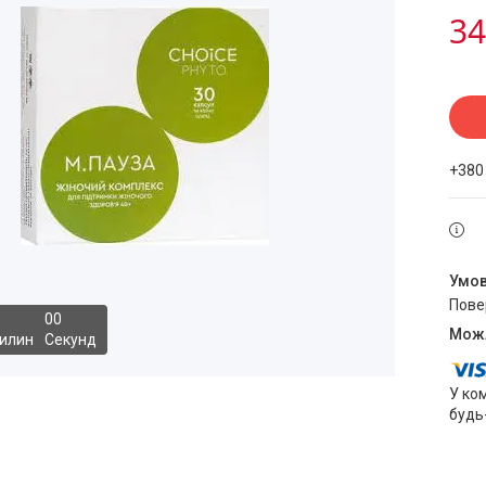
34
+380
пов
0
0
илин
Секунд
У ко
будь