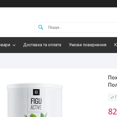
овари
Доставка та оплата
Умови повернення
К
Пож
Пол
82