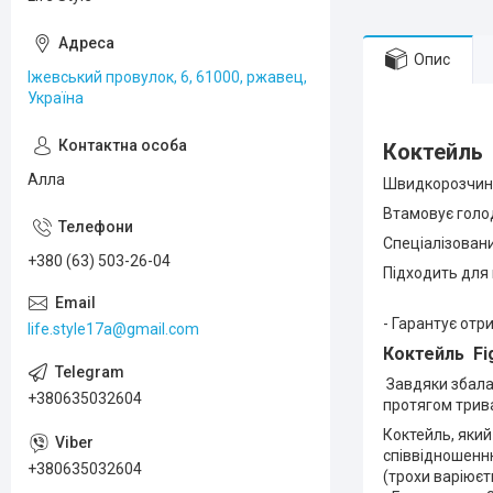
Опис
Іжевський провулок, 6, 61000, ржавец,
Україна
Коктейль 
Алла
Швидкорозчинн
Втамовує голод 
Спеціалізовани
+380 (63) 503-26-04
Підходить для в
- Гарантує от
life.style17a@gmail.com
Коктейль Fi
Завдяки збалан
+380635032604
протягом трива
Коктейль, який
співвідношенню
+380635032604
(трохи варіюєт