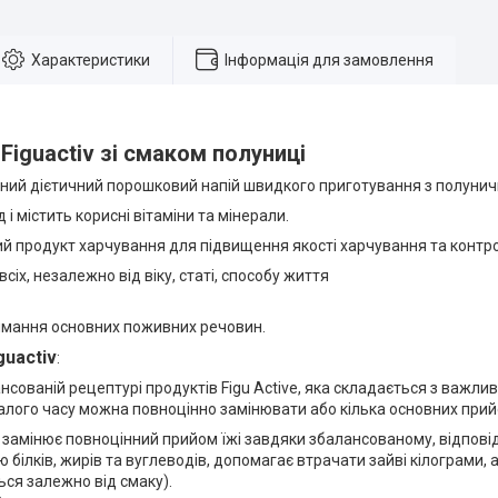
Характеристики
Інформація для замовлення
Figuactiv зі смаком полуниці
ий дієтичний порошковий напій швидкого приготування з полунич
і містить корисні вітаміни та мінерали.
й продукт харчування для підвищення якості харчування та контр
сіх, незалежно від віку, статі, способу життя
римання основних поживних речовин.
guactiv
:
сованій рецептурі продуктів Figu Active, яка складається з важл
лого часу можна повноцінно замінювати або кілька основних прийо
 замінює повноцінний прийом їжі завдяки збалансованому, відповід
 білків, жирів та вуглеводів, допомагає втрачати зайві кілограми, 
ься залежно від смаку).