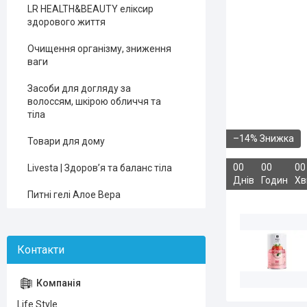
LR HEALTH&BEAUTY еліксир
здорового життя
Очищення організму, зниження
ваги
Засоби для догляду за
волоссям, шкірою обличчя та
тіла
–14%
Товари для дому
0
0
0
0
0
0
Livesta | Здоров’я та баланс тіла
Днів
Годин
Хв
Питні гелі Алое Вера
Life Style