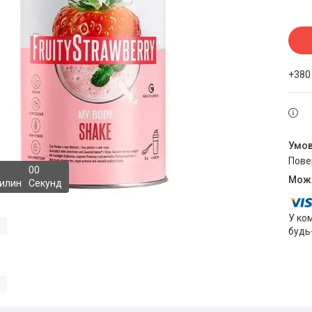
+380
пов
0
0
илин
Секунд
У ко
будь