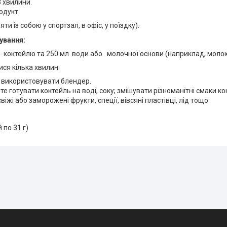
3 хвилини.
родукт
ти із собою у спортзал, в офіс, у поїздку).
ування:
л. коктейлю та 250 мл води або молочної основи (наприклад, молоко, 
ся кілька хвилин.
використовувати блендер.
е готувати коктейль на воді, соку; змішувати різноманітні смаки ко
свіжі або заморожені фрукти, спеції, вівсяні пластівці, лід тощо
 по 31 г)