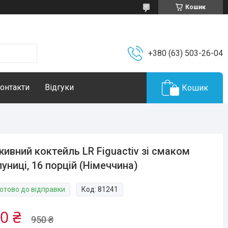
Кошик
+380 (63) 503-26-04
онтакти
Відгуки
Кошик
ивний коктейль LR Figuactiv зі смаком
униці, 16 порцій (Німеччина)
Готово до відправки
Код:
81241
0 ₴
950 ₴