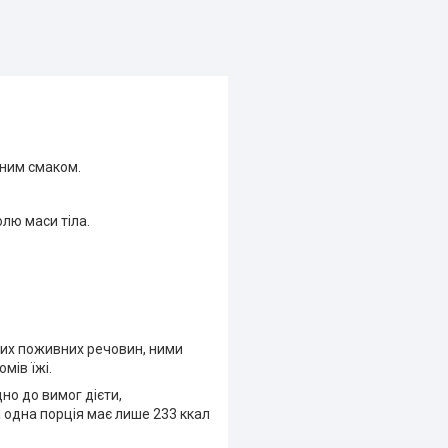
ним смаком.
олю маси тіла.
ивих поживних речовин, ними
мів їжі.
но до вимог дієти,
а одна порція має лише 233 ккал