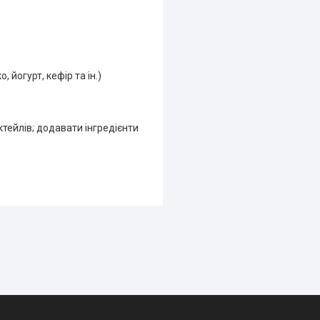
йогурт, кефір та ін.)
ктейлів; додавати інгредієнти