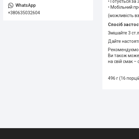
• Готується за 
• Мобільний п
+380635032604
(можливість взя
Спосіб застос
Змішайте 3 ст.
Дайте настояти
Рекомендуємо 
Ви також может
на свій смак – 
496 г (16 порцій