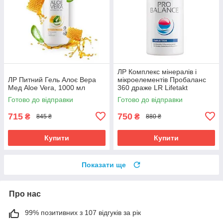
ЛР Комплекс мінералів і
ЛР Питний Гель Алоє Вера
мікроелементів Пробаланс
Мед Aloe Vera, 1000 мл
360 драже LR Lifetakt
Німеччина
Готово до відправки
Готово до відправки
715
750
₴
₴
845 ₴
880 ₴
Купити
Купити
Показати ще
Про нас
99% позитивних з 107 відгуків за рік