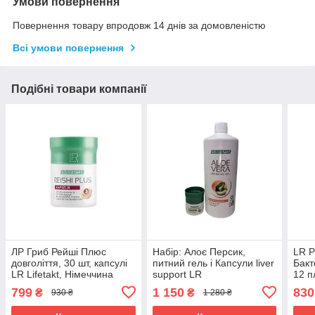
Умови повернення
Повернення товару впродовж 14 днів за домовленістю
Всі умови повернення
Подібні товари компанії
ЛР Гриб Рейші Плюс
Набір: Алоє Персик,
LR P
довголіття, 30 шт, капсулі
питний гель і Капсули liver
Бакт
LR Lifetakt, Німеччина
support LR
12 п
799
1 150
830
₴
₴
930 ₴
1 280 ₴