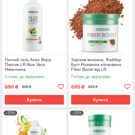
Питний гель Алоє Вера
Харчові волокна, Файбер
Персик LR Aloe Vera
Буст Розчинна клітковина
Німеччина
Fiber Boost від LR
Готово до відправки
Готово до відправки
690
695
₴
₴
820 ₴
825 ₴
Купити
Купити
–15%
–15%