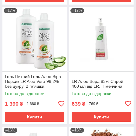
–17%
–17%
Гель Питний Гель Алое Віра
Персик LR Aloe Vera 98,2%
LR Алое Вера 83% Спрей
без цукру, 2 пляшки,
400 мл від LR, Німеччина
комплект Німеччина
Готово до відправки
Готово до відправки
1 390
639
₴
₴
1 680 ₴
769 ₴
Купити
Купити
–16%
–16%