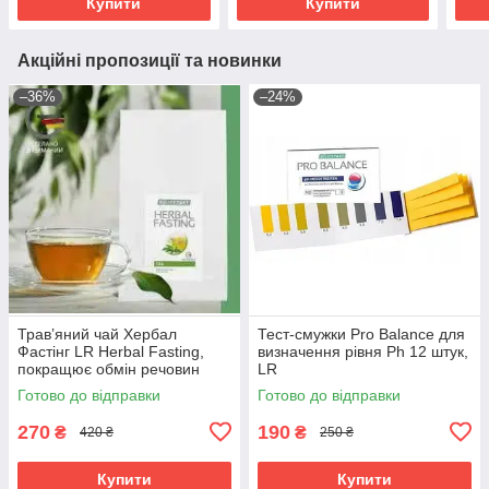
Купити
Купити
Акційні пропозиції та новинки
–36%
–24%
Трав’яний чай Хербал
Тест-смужки Pro Balance для
Фастінг LR Herbal Fasting,
визначення рівня Ph 12 штук,
покращює обмін речовин
LR
Готово до відправки
Готово до відправки
270
190
₴
₴
420 ₴
250 ₴
Купити
Купити