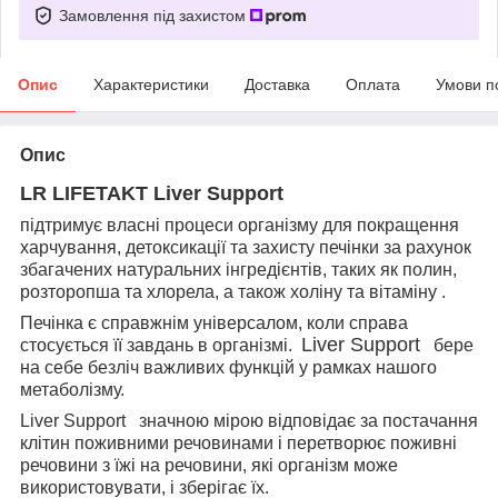
Замовлення під захистом
Опис
Характеристики
Доставка
Оплата
Умови п
Опис
LR LIFETAKT Liver Support
підтримує власні процеси організму для покращення
харчування, детоксикації та захисту печінки за рахунок
збагачених натуральних інгредієнтів, таких як полин,
розторопша та хлорела, а також холіну та вітаміну .
Печінка є справжнім універсалом, коли справа
Liver Support
стосується її завдань в організмі.
бере
на себе безліч важливих функцій у рамках нашого
метаболізму.
Liver Support
значною мірою відповідає за постачання
клітин поживними речовинами і перетворює поживні
речовини з їжі на речовини, які організм може
використовувати, і зберігає їх.